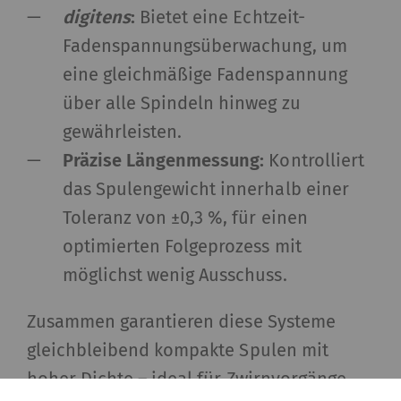
digitens
:
Bietet eine Echtzeit-
Fadenspannungsüberwachung, um
eine gleichmäßige Fadenspannung
über alle Spindeln hinweg zu
gewährleisten.
Präzise Längenmessung:
Kontrolliert
das Spulengewicht innerhalb einer
Toleranz von ±0,3 %, für einen
optimierten Folgeprozess mit
möglichst wenig Ausschuss.
Zusammen garantieren diese Systeme
gleichbleibend kompakte Spulen mit
hoher Dichte – ideal für Zwirnvorgänge,