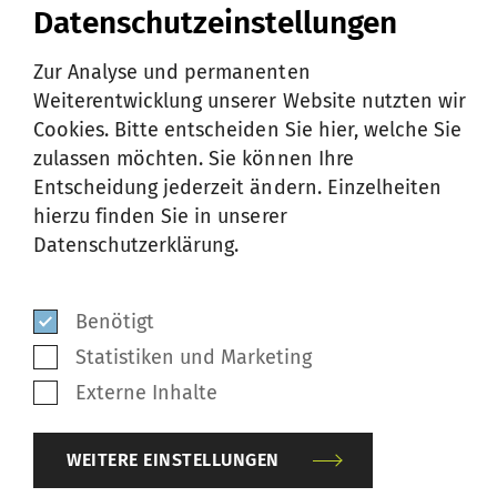
die von kleineren Ballongrößen und
Datenschutzeinstellungen
einem geringeren Energieverbrauch
Zur Analyse und permanenten
profitieren.
Weiterentwicklung unserer Website nutzten wir
Cookies. Bitte entscheiden Sie hier, welche Sie
zulassen möchten. Sie können Ihre
Entscheidung jederzeit ändern. Einzelheiten
SUCCESS STORY
hierzu finden Sie in unserer
Datenschutzerklärung.
Erfahren Sie, wie Hebei Jingze Textile Ltd.
Benötigt
mit NEO-BD seine Produktionskapazität
Statistiken und Marketing
verdoppeln und gleichzeitig
Externe Inhalte
Qualitätsverbesserungen von 5–10 %
erzielen konnte.
WEITERE EINSTELLUNGEN