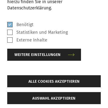
hierzu finden Sie in unserer
Datenschutzerklärung.
DOWNLOADS
Benötigt
Statistiken und Marketing
Verhaltenskodex
Externe Inhalte
WEITERE EINSTELLUNGEN
Verhaltenskodex (Deutsch)
PDF
/
315 KB
zurück
ALLE COOKIES AKZEPTIEREN
Code of Conduct (English)
Weitere Einstellungen
AUSWAHL AKZEPTIEREN
PDF
/
315 KB
Benötigt