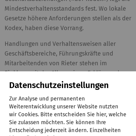
Mindestverhaltensstandards fest. Wo lokale
Gesetze höhere Anforderungen stellen als der
Kodex, haben diese Vorrang.
Handlungen und Verhaltensweisen aller
Geschäftsbereiche, Führungskräfte und
Mitarbeitenden von Rieter stehen im
Einklang mit der Allgemeinen Erklärung der
Menschenrechte der Vereinten Nationen, den
Datenschutzeinstellungen
grundlegenden Konventionen der
Zur Analyse und permanenten
Internationalen Arbeitsorganisation und den
Weiterentwicklung unserer Website nutzten
OECD-Leitsätzen für multinationale
wir Cookies. Bitte entscheiden Sie hier, welche
Unternehmen.
Sie zulassen möchten. Sie können Ihre
Entscheidung jederzeit ändern. Einzelheiten