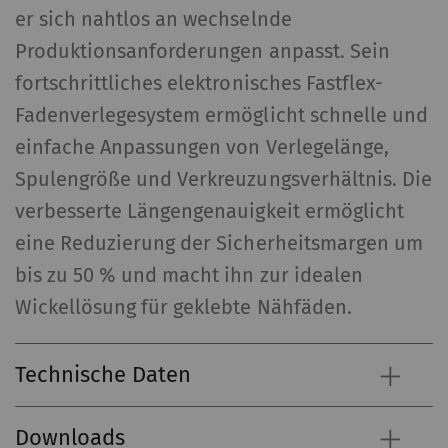
rieter_cookie_consent
Speichert die Cookie-
1 Jah
er sich nahtlos an wechselnde
Consent-Einstellungen
Produktionsanforderungen anpasst. Sein
des Nutzers
fortschrittliches elektronisches Fastflex-
Statistiken und Marketing
Fadenverlegesystem ermöglicht schnelle und
einfache Anpassungen von Verlegelänge,
Statistik-Cookies helfen Webseiten-Besitzern zu
Spulengröße und Verkreuzungsverhältnis. Die
verstehen, wie Besucher mit Webseiten interagiere
indem Informationen anonym gesammelt und gem
verbesserte Längengenauigkeit ermöglicht
werden. Marketing-Cookies werden verwendet, um
eine Reduzierung der Sicherheitsmargen um
Besuchern auf Webseiten zu folgen. Die Absicht ist
bis zu 50 % und macht ihn zur idealen
Anzeigen zu zeigen, die relevant und ansprechend 
Wickellösung für geklebte Nähfäden.
den einzelnen Benutzer und daher wertvoller für
Publisher und werbetreibende Drittparteien sind.
Technische Daten
Name
Beschreibung
Gültigkeit
Typ
Downloads
_ga
Registriert eine
2 Jahre
HT