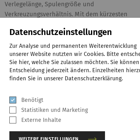
Verlegelänge, Spulengröße und
Verkreuzungsverhältnis. Mit dem kürzesten
Doffzyklus, der integrierten
Datenschutzeinstellungen
Fadeneinzugsfunktion und der verbesserten
Längengenauigkeit, die die
Zur Analyse und permanenten Weiterentwicklung
Sicherheitsmargen um bis zu 50 % reduziert,
unserer Website nutzten wir Cookies. Bitte entsch
Sie hier, welche Sie zulassen möchten. Sie können
sorgt er für maximale Effizienz bei minimalen
Entscheidung jederzeit ändern. Einzelheiten hierz
Ausfallzeiten.
finden Sie in unserer Datenschutzerklärung.
Technische Daten
Benötigt
Statistiken und Marketing
Downloads
Externe Inhalte
WEITERE EINSTELLUNGEN