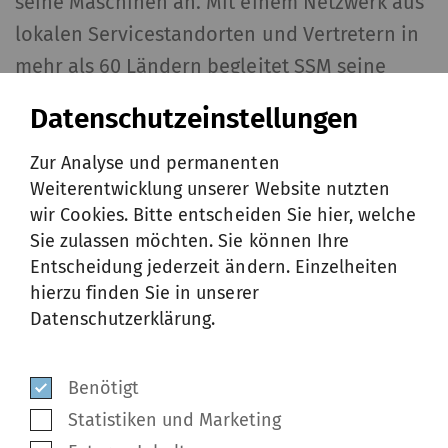
seine Maschinen an. Mit einem Netzwerk aus
lokalen Servicestandorten und Vertretern in
mehr als 60 Ländern begleitet SSM seine
Kunden auf ihrem Weg zum
Datenschutzeinstellungen
Unternehmenserfolg.
Zur Analyse und permanenten
Weiterentwicklung unserer Website nutzten
MEHR INFO
wir Cookies. Bitte entscheiden Sie hier, welche
Sie zulassen möchten. Sie können Ihre
Entscheidung jederzeit ändern. Einzelheiten
hierzu finden Sie in unserer
Datenschutzerklärung.
Benötigt
Statistiken und Marketing