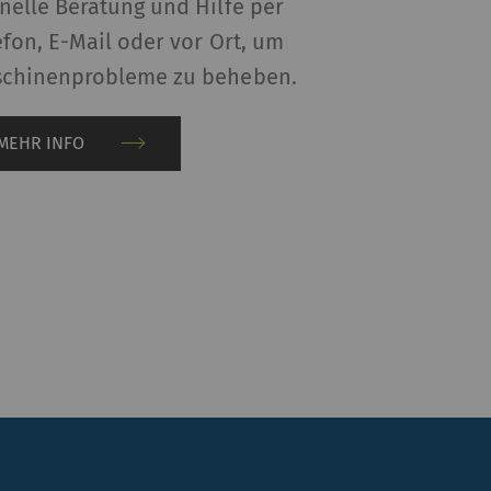
nelle Beratung und Hilfe per
efon, E-Mail oder vor Ort, um
HTTP
Google
chinenprobleme zu beheben.
MEHR INFO
HTTP
Google
ote (z.B. Videos,
erden, auch auf
it
Typ
Anbieter