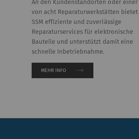
An den Kundenstandorten oder einer
von acht Reparaturwerkstätten bietet
_gid
Re
st
SSM effiziente und zuverlässige
de
Reparaturservices für elektronische
er
Bauteile und unterstützt damit eine
_ga_XXX
Re
schnelle Inbetriebnahme.
st
de
MEHR INFO
er
Externe Inhalte
Externer Inhalt: Der 
Karten), die auf and
unserer Website anzu
Name
B