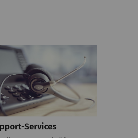
mit Webseiten
n. Marketing-
cht ist, Anzeigen zu
 wertvoller für
it
Typ
Anbieter
HTTP
Google
pport-Services
HTTP
Google