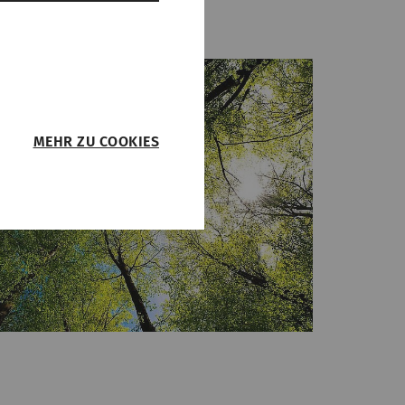
MEHR ZU COOKIES
 sie
r Webseite
eren.
it
Typ
Anbieter
HTTP
Rieter