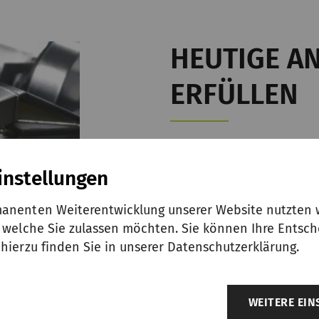
HEUTIGE A
ERFÜLLEN
Nach mehreren Jahren 
instellungen
Regel die heutigen te
Durch die Aufrüstung 
anenten Weiterentwicklung unserer Website nutzten w
verfügbaren Funktionen
, welche Sie zulassen möchten. Sie können Ihre Entsch
verbessert und die Ku
 hierzu finden Sie in unserer Datenschutzerklärung.
Markttrends reagieren.
WEITERE EI