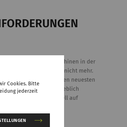
NFORDERUNGEN
im Betrieb erfüllen Maschinen in der
chnischen Anforderungen nicht mehr.
der SSM-Maschinen mit den neuesten
ir Cookies. Bitte
 wird ihr Nutzeffekt erheblich
eidung jederzeit
nden können somit schnell auf
NSTELLUNGEN