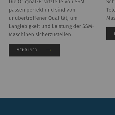
Die Original-Ersatzteile von SSM
Sch
passen perfekt und sind von
Tel
gistriert eine eindeutige ID. Wird verwendet, um
1 Tag
atistische Daten zu generieren, die die Analyse
unübertroffener Qualität, um
Mas
s Benutzerverhaltens auf der Website
Langlebigkeit und Leistung der SSM-
möglichen.
Maschinen sicherzustellen.
gistriert eine eindeutige ID. Wird verwendet, um
2 Jahre
atistische Daten zu generieren, die die Analyse
MEHR INFO
s Benutzerverhaltens auf der Website
möglichen.
Zweck bestimmter Funktionen ist es, Inhalte oder Angeb
eren Websites (YouTube, Google Maps) veröffentlicht w
zeigen – und zu reproduzieren
eschreibung
Gültigke