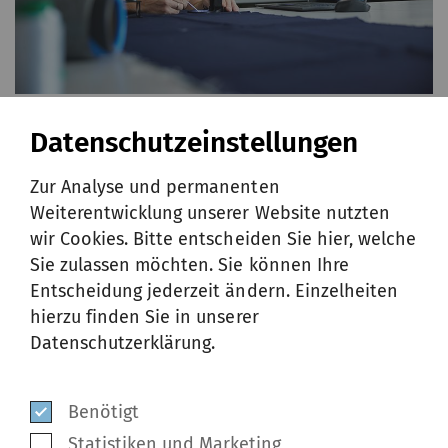
GARNBEWERTUNG
Datenschutzeinstellungen
Zur Analyse und permanenten
Weiterentwicklung unserer Website nutzten
Kunden können jederzeit ihre Spulen oder
wir Cookies. Bitte entscheiden Sie hier, welche
fertigen Stoffstücke an SSM senden. Im Labor
Sie zulassen möchten. Sie können Ihre
Entscheidung jederzeit ändern. Einzelheiten
analysieren die Textiltechnologen von SSM
hierzu finden Sie in unserer
Fasern, Garne und Gewebefehler. Mit
Datenschutzerklärung.
langjähriger Erfahrung und modernen
Analysewerkzeugen untersuchen und testen
Benötigt
sie die eingesandten Proben und erstellen
Statistiken und Marketing