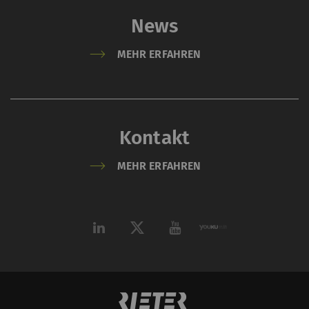
der Website
News
ermöglichen.
MEHR ERFAHREN
Externe Inhalte
Externer Inhalt: Der Zweck bestimmter
Funktionen ist es, Inhalte oder Angebote (z.B.
Kontakt
Videos, Karten), die auf anderen Websites
(YouTube, Google Maps) veröffentlicht werden,
MEHR ERFAHREN
auch auf unserer Website anzuzeigen – und zu
reproduzieren
Name
Beschreibung
Gültigkeit
Typ
YouTube
Erlaubt die Nutzung von
1 Jahre
HT
YouTube, um Videos auf
unseren Seiten