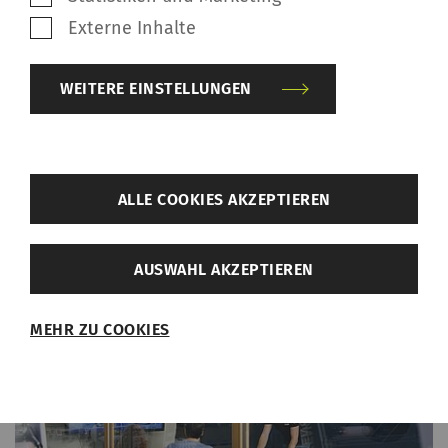
Vorschläge, um die bestmögliche
Externe Inhalte
Garnqualität für die Kunden zu
gewährleisten.
WEITERE EINSTELLUNGEN
VERWANDTE SERVICES
zurück
ALLE COOKIES AKZEPTIEREN
Weitere Einstellungen
AUSWAHL AKZEPTIEREN
Benötigt
MEHR ZU COOKIES
Notwendige Cookies helfen dabei, eine
Webseite nutzbar zu machen, indem sie
Grundfunktionen wie Seitennavigation und
Zugriff auf sichere Bereiche der Webseite
ermöglichen. Die Webseite kann ohne diese