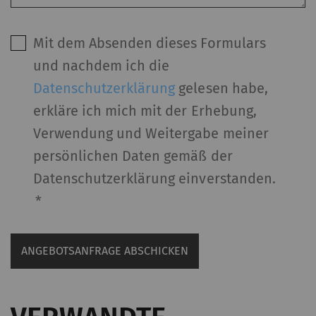
Videos, Karten), die auf anderen Websites
(YouTube, Google Maps) veröffentlicht werden,
Mit dem Absenden dieses Formulars
auch auf unserer Website anzuzeigen – und zu
und nachdem ich die
reproduzieren
Datenschutzerklärung
gelesen habe,
erkläre ich mich mit der Erhebung,
Name
Beschreibung
Gültigkeit
Typ
Verwendung und Weitergabe meiner
YouTube
Erlaubt die Nutzung von
1 Jahre
HT
persönlichen Daten gemäß der
YouTube, um Videos auf
Datenschutzerklärung einverstanden.
unseren Seiten
einzubetten. Bitte
*
beachten Sie, dass
YouTube automatisch
ANGEBOTSANFRAGE ABSCHICKEN
Cookies setzt und Daten
von Ihrem Browser
(zumindest Ihre IP-
Adresse) an den