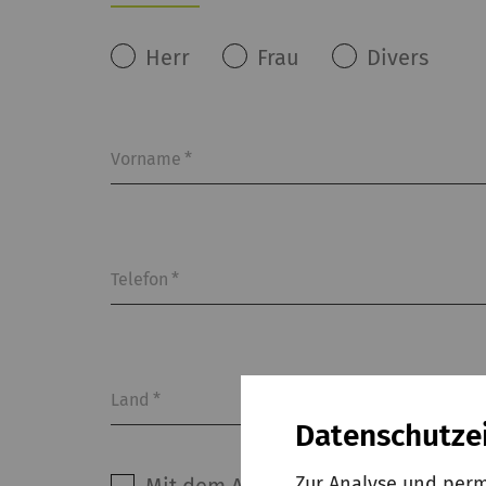
Herr
Frau
Divers
Vorname
*
Telefon
*
Land
*
Datenschutze
Zur Analyse und perm