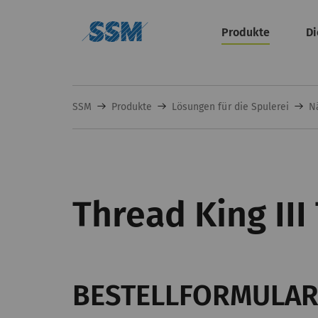
Produkte
Di
SSM
Produkte
Lösungen für die Spulerei
N
Thread King III
BESTELLFORMULA