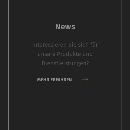
Seitennavigation und Zugriff auf sichere Bereiche de
seite kann ohne diese Cookies nicht richtig funktioni
News
Beschreibung
Gültigke
Speichert die Cookie-Consent-Einstellungen des
1 Jahr
Interessieren Sie sich für
Nutzers
unsere Produkte und
Dienstleistungen?
Marketing
lfen Webseiten-Besitzern zu verstehen, wie Besucher 
MEHR ERFAHREN
 Informationen anonym gesammelt und gemeldet werde
ndet, um Besuchern auf Webseiten zu folgen. Die Absi
 und ansprechend für den einzelnen Benutzer und daher
reibende Drittparteien sind.
eschreibung
Gültigke