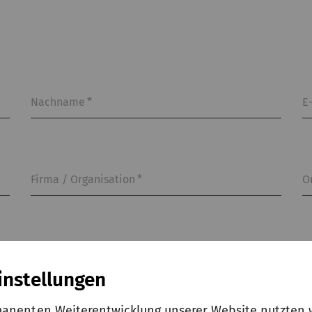
Nachname
*
E
Firma / Organisation
*
O
instellungen
anenten Weiterentwicklung unserer Website nutzten w