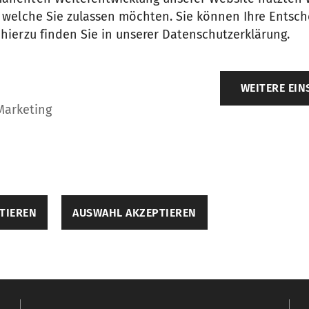
rs und nachdem ich die
Datenschutzerklärung
ge
, welche Sie zulassen möchten. Sie können Ihre Entsch
itergabe meiner persönlichen Daten gemäß der 
 hierzu finden Sie in unserer Datenschutzerklärung.
ionen von SSM erhalten und erteile meine Zustim
WEITERE EI
Marketing
TIEREN
AUSWAHL AKZEPTIEREN
ellungen
elfen dabei, eine Webseite nutzbar zu machen, indem