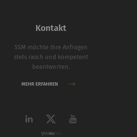
r Webseite
eren.
Kontakt
it
Typ
Anbieter
HTTP
Rieter
SSM möchte Ihre Anfragen
stets rasch und kompetent
beantworten.
mit Webseiten
MEHR ERFAHREN
n. Marketing-
cht ist, Anzeigen zu
 wertvoller für
it
Typ
Anbieter