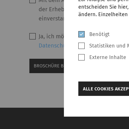
Mit dem Absenden dieses Formula
entscheiden Sie hier
der Erhebung, Verwendung und We
ändern. Einzelheiten
einverstanden.
*
Benötigt
Ja, ich möchte Marketing-Informat
Datenschutzerklärung
.
Statistiken und 
Externe Inhalte
BROSCHÜRE BESTELLEN
zurück
ALLE COOKIES AKZEP
Weitere Einst
Benötigt
Notwendige Cookies h