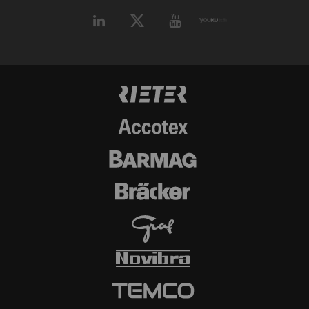
tanımlama bilgileri kullanılır. Burada amaç, her
bir kullanıcıyla alakalı, ilgi çekici reklamlar
göstermektir. Bu nedenle yayıncılar ve üçüncü
taraf reklamverenler için daha değerlidir.
Ad ve
Amaç
Süre
Tip
soyadı
_ga
Eşsiz bir kimlik
2 yıl
HTTP
kaydeder. Web sitesinde
kullanıcı davranışının
analizine olanak
sağlayan istatistiksel
verileri oluşturmak için
kullanılır.
_gat_XXX
Google Analytics Oturum
per
HTTP
Tanımlama Bilgisi
session