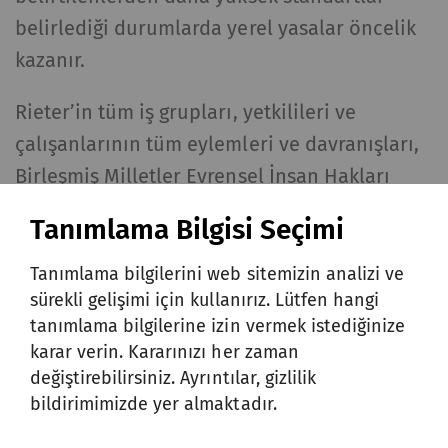
belirlediği durumlarda yerel yasalar öncelik
kazanır.
Rieter’in tüm iş grupları, yetkilileri ve
çalışanlarının tüm eylemleri ve davranışları,
Birleşmiş Milletler Evrensel İnsan Hakları
Beyannamesi, Uluslararası Çalışma
Tanımlama Bilgisi Seçimi
Örgütü’nün Temel Sözleşmeleri ve Çok Uluslu
Firmalar için OECD yönergeleri ile uyumludur.
Tanımlama bilgilerini web sitemizin analizi ve
sürekli gelişimi için kullanırız. Lütfen hangi
tanımlama bilgilerine izin vermek istediğinize
karar verin. Kararınızı her zaman
değiştirebilirsiniz. Ayrıntılar, gizlilik
İNDIRMELER
bildirimimizde yer almaktadır.