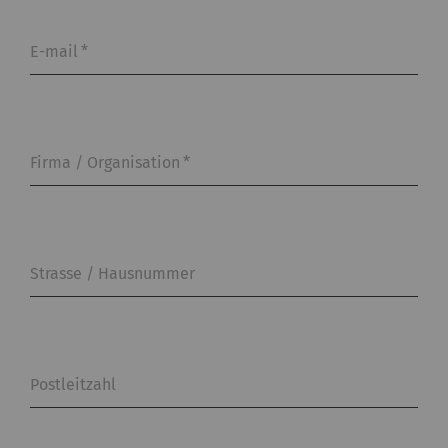
E-mail
*
Firma / Organisation
*
Strasse / Hausnummer
Postleitzahl