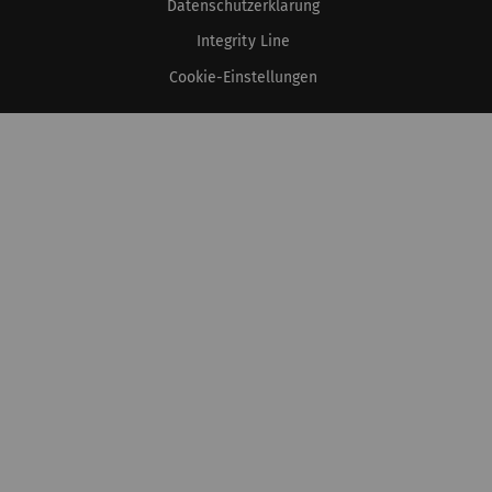
einzelnen Benutzer und daher wertvoller für Publ
Datenschutzerklärung
Drittparteien sind.
Integrity Line
Cookie-Einstellungen
Name
Beschreibung
XS
_ga
Registriert eine eindeutige ID. Wird
verwendet, um statistische Daten zu
generieren, die die Analyse des
Benutzerverhaltens auf der Website
ermöglichen.
_gat_XXX
Google Analytics Session Cookie
_gid
Registriert eine eindeutige ID. Wird
verwendet, um statistische Daten zu
generieren, die die Analyse des
Benutzerverhaltens auf der Website
ermöglichen.