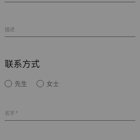
rieter_cookie_consent
保存用户的Cookie设置
1
年
描述
统计和营销
统计Cookie可匿名收集和报告信息，帮助我们了
解访问者如何与网页交互。营销Cookie可用于跟
踪网站上的访问者。 这样做的目的是显示与单独
联系方式
用户相关和对其具有吸引力的广告，从而为发布
商和第三方广告商创造更多价值。
先生
女士
名称
Purpose
目
Type
的
名字
*
_ga
注册唯一ID。用于生成统
2
HTTP
G
计数据，分析用户在网站
年
上的行为。