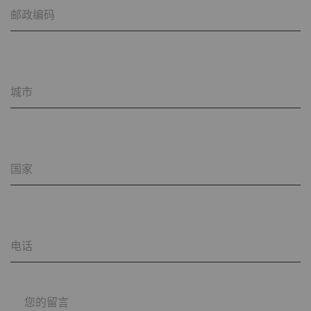
邮政编码
名称
Purpose
目
Type
提
的
YouTube
允许优酷在我们的页面上
1
HTTP
Go
城市
嵌入视频。 请注意，如
年
果您激活此选项，优酷将
自动设置cookie 并将数
据从浏览器（至少是您的
国家
IP地址）传输到外部服务
器。 立达无法对这一项
动作加以管控 更多相关
信息，请参阅谷歌
电话
Privacy policy
和
Cookie
policy
。
您的留言