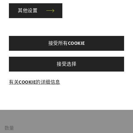
其他设置
数量
back
接受所有COOKIE
其他设置
描述
接受选择
必需的
有关COOKIE的详细信息
必需的Cookie可启用页面导航和网站安全区域访
问等基本功能，帮助网站正常运行。没有这些
位置编号(Pos no)
Cookie，网站将无法正常运行。
名称
Purpose
目
的
数量