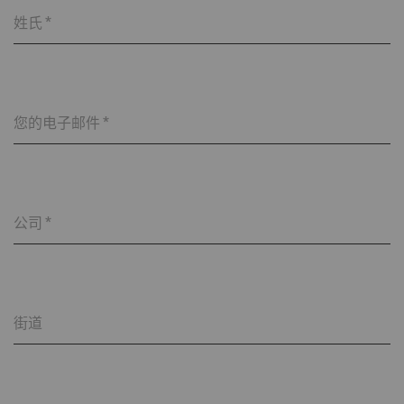
_gat_XXX
歌分析会话Cookie
每
HTTP
G
姓氏
*
次
会
话
您的电子邮件
*
_gid
注册唯一ID。用于生成统
1
HTTP
G
计数据，分析用户在网站
day
上的行为。
_ga_XXX
注册唯一ID。用于生成统
2
HTTP
G
公司
*
计数据，分析用户在网站
年
上的行为。
外部
街道
外部内容：一些功能的用途 是在我们的网站上显
示和转载在其他网站（优酷视频、谷歌地图）上
发布的内容（如视频、卡片）。