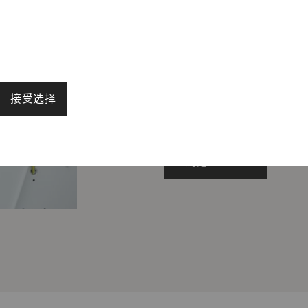
空缺职位
每份工作都是独一无二
具有合适技能、经验和
接受选择
业的未来。
浏览
启用页面导航和网站安全区域访问等基本功能，帮助网站正常
法正常运行。
Purpose
目的
保存用户的Cookie设置
1 年