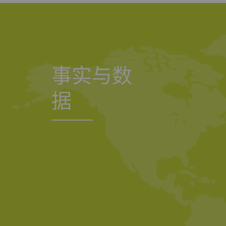
统计和营销
统计Cookie可匿名
站上的访问者。 这
方广告商创造更多价
事实与数
名称
P
据
_ga
注
_gat_XXX
歌
_gid
注
_ga_XXX
注