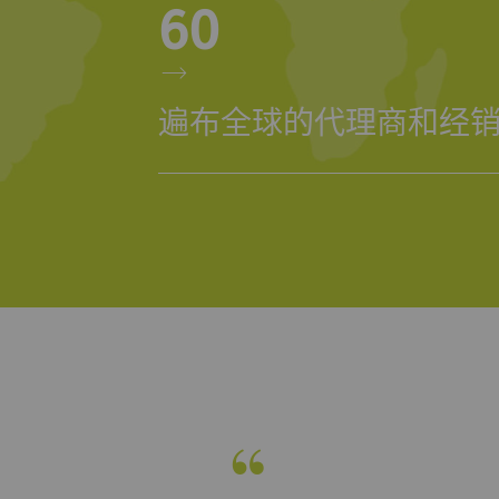
60
的用途 是在我们的网站上显示和转载在其他网站（优酷视
片）。
遍布全球的代理商和经
urpose
目的
许优酷在我们的页面上嵌入视频。 请注意，如果您
1 年
活此选项，优酷将自动设置cookie 并将数据从浏览
（至少是您的IP地址）传输到外部服务器。 立达无
对这一项动作加以管控 更多相关信息，请参阅谷歌
ivacy policy
和
Cookie policy
。