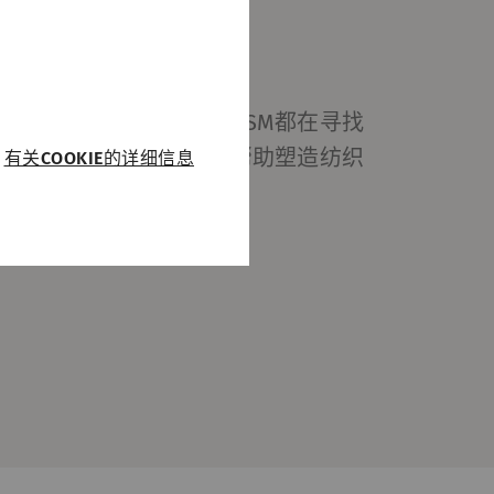
的。对于每个空缺职位，SSM都在寻找
潜质的人员。加入SSM并帮助塑造纺织
有关COOKIE的详细信息
运行。没有这些
Type
提供商
HTTP
Rieter