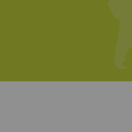
外部
外部内容：一些功能
的内容（如视频、卡
名称
P
YouTube
允
激
器
法
Pr