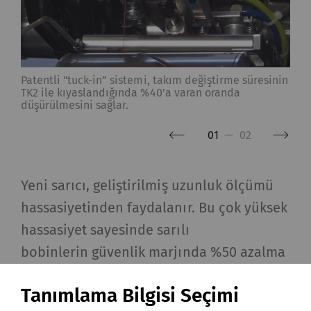
Patentli "tuck-in” sistemi, takım değiştirme süresinin
TK2 ile kıyaslandığında %40’a varan oranda
düşürülmesini sağlar.
01
—
02
Yeni sarıcı, geliştirilmiş uzunluk ölçümü
hassasiyetinden faydalanır. Bu çok yüksek
hassasiyet sayesinde sarılı
bobinlerin güvenlik marjında %50 azalma
olurken ham maddeden de %1 oranında
Tanımlama Bilgisi Seçimi
tasarruf sağlanır.