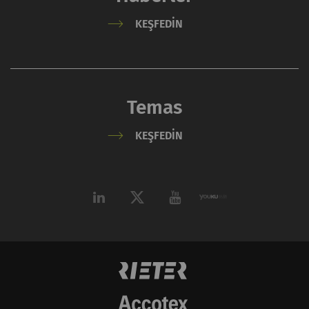
kullanıcı davranışının
KEŞFEDIN
analizine olanak
sağlayan istatistiksel
verileri oluşturmak için
kullanılır.
Temas
_gat_XXX
Google Analytics Oturum
per
HTTP
Tanımlama Bilgisi
session
KEŞFEDIN
_gid
Eşsiz bir kimlik
1 day
HTTP
kaydeder. Web sitesinde
kullanıcı davranışının
analizine olanak
sağlayan istatistiksel
verileri oluşturmak için
kullanılır.
_ga_XXX
Eşsiz bir kimlik
2 yıl
HTTP