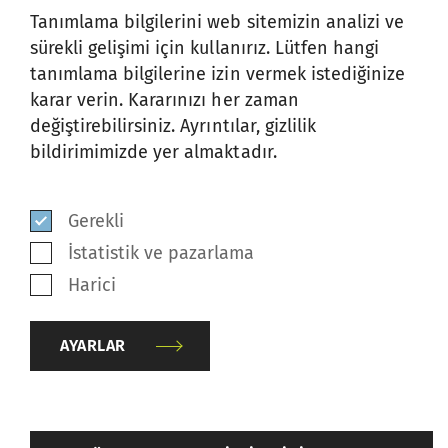
Tanımlama bilgilerini web sitemizin analizi ve
Önceki modelde olduğu gibi TK3’ün iki
sürekli gelişimi için kullanırız. Lütfen hangi
sürümü vardır: Konik bobinler için TK3-CT
tanımlama bilgilerine izin vermek istediğinize
ve kral makaralar için TK3-KT.
karar verin. Kararınızı her zaman
Önceki modelle kıyaslandığında TK3
değiştirebilirsiniz. Ayrıntılar, gizlilik
bildirimimizde yer almaktadır.
besleme masurasının kapasitesi masura
boyutuna bağlı olarak kral makara
Gerekli
versiyonu ile iki katına, konik bobin
İstatistik ve pazarlama
versiyonuyla ise dört katına çıkarılır. Her
Harici
iki makina da olabilecek en yüksek bobin
ve iplik kalitesini sunmaktadır. Farklı
AYARLAR
uygulamalara dönük farklı iki versiyon
planlanmıştır.
back