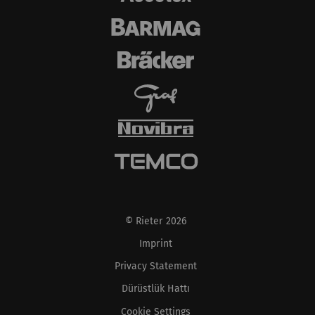
kaydeder. Web sitesinde
kullanıcı davranışının
analizine olanak
sağlayan istatistiksel
verileri oluşturmak için
kullanılır.
Harici
Dış içerik: Belirli işlevlerin amacı diğer web
sitelerinde (YouTube, Google Haritalar)
yayınlanan içerik veya teklifleri (örn. videolar,
© Rieter 2026
kartlar) web sitemizde de görüntülemek ve
Imprint
çoğaltmaktır.
Privacy Statement
Ad ve
Amaç
Süre
Tip
Dürüstlük Hattı
soyadı
Cookie Settings