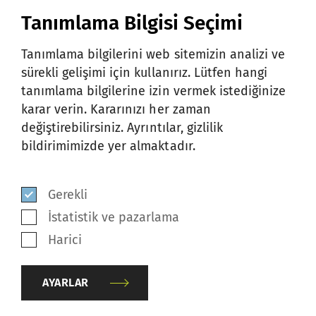
641 048 Coimbatore, Tamil Nadu
Tanımlama Bilgisi Seçimi
Hindistan
Tanımlama bilgilerini web sitemizin analizi ve
telefon:
+91 422 6912411
sürekli gelişimi için kullanırız. Lütfen hangi
e-posta:
repairs.india(at)rieter.com
tanımlama bilgilerine izin vermek istediğinize
karar verin. Kararınızı her zaman
değiştirebilirsiniz. Ayrıntılar, gizlilik
İTALYA
bildirimimizde yer almaktadır.
Gerekli
SSM Italy S.r.l.
İstatistik ve pazarlama
Via L. da Vinci 21
Harici
23851 Galbiate (LC)
İtalya
AYARLAR
telefon:
+39 0341 242 611