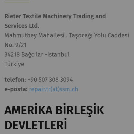
bilgisi ayarlarını
kaydeder.
Rieter Textile Machinery Trading and
Services Ltd.
İstatistik ve pazarlama
Mahmutbey Mahallesi . Taşocağı Yolu Caddesi
İstatistiksel tanımlama bilgileri, anonim olarak
No. 9/21
bilgi toplayıp raporlayarak ziyaretçilerin web
34218 Bağcılar -Istanbul
sayfalarıyla nasıl etkileşim kurduğunu
anlamamıza yardımcı olur. Web sitelerindeki
Türkiye
ziyaretçileri takip etmek için pazarlama
tanımlama bilgileri kullanılır. Burada amaç, her
telefon:
+90 507 308 3094
bir kullanıcıyla alakalı, ilgi çekici reklamlar
e-posta:
repair.tr(at)ssm.ch
göstermektir. Bu nedenle yayıncılar ve üçüncü
taraf reklamverenler için daha değerlidir.
AMERIKA BIRLEŞIK
Ad ve
Amaç
Süre
Tip
DEVLETLERI
soyadı