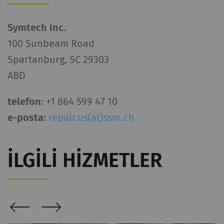
_ga
Eşsiz bir kimlik
2 yıl
HTTP
kaydeder. Web sitesinde
Symtech Inc.
kullanıcı davranışının
100 Sunbeam Road
analizine olanak
Spartanburg, SC 29303
sağlayan istatistiksel
ABD
verileri oluşturmak için
kullanılır.
telefon:
+1 864 599 47 10
_gat_XXX
Google Analytics Oturum
per
HTTP
e-posta:
repair.us(at)ssm.ch
Tanımlama Bilgisi
session
_gid
Eşsiz bir kimlik
1 day
HTTP
İLGILI HIZMETLER
kaydeder. Web sitesinde
kullanıcı davranışının
analizine olanak
sağlayan istatistiksel
verileri oluşturmak için