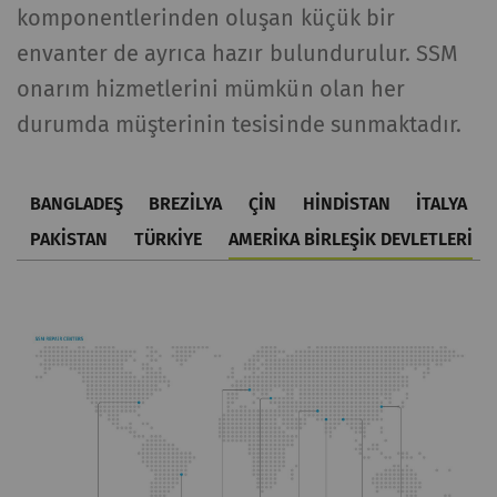
komponentlerinden oluşan küçük bir
envanter de ayrıca hazır bulundurulur. SSM
onarım hizmetlerini mümkün olan her
durumda müşterinin tesisinde sunmaktadır.
BANGLADEŞ
BREZILYA
ÇIN
HINDISTAN
İTALYA
PAKISTAN
TÜRKIYE
AMERIKA BIRLEŞIK DEVLETLERI