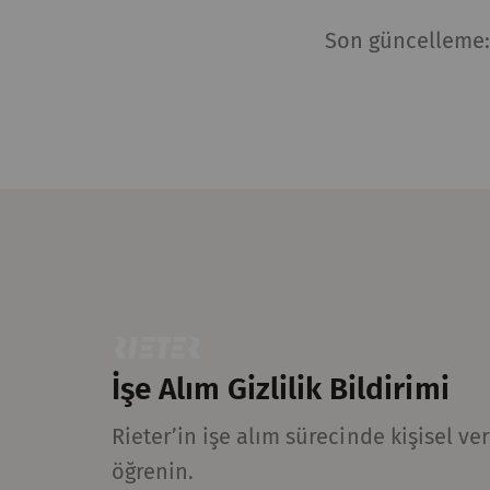
sayfalarıyla nasıl et
takip etmek için paza
Son güncelleme
alakalı, ilgi çekici 
için daha değerlidir.
Ad ve soyadı
A
_ga
Eş
da
ve
_gat_XXX
Go
İşe Alım Gizlilik Bildirimi
_gid
Eş
da
Rieter’in işe alım sürecinde kişisel veri
ve
öğrenin.