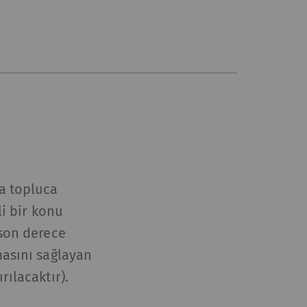
ra topluca
li bir konu
 son derece
masını sağlayan
rılacaktır).