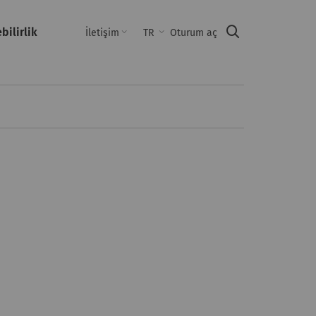
bilirlik
Suche
İletişim
TR
Oturum aç