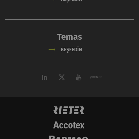
verileri oluşturmak için
kullanılır.
_gat_XXX
Google Analytics Oturum
per
HTTP
Tanımlama Bilgisi
session
Temas
_gid
Eşsiz bir kimlik
1 day
HTTP
KEŞFEDIN
kaydeder. Web sitesinde
kullanıcı davranışının
analizine olanak
sağlayan istatistiksel
verileri oluşturmak için
kullanılır.
_ga_XXX
Eşsiz bir kimlik
2 yıl
HTTP
kaydeder. Web sitesinde
kullanıcı davranışının
analizine olanak