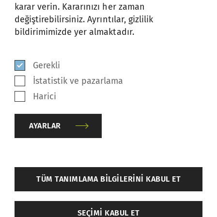
destekleyerek sürpriz olmadan yüksek kalite
karar verin. Kararınızı her zaman
sağlar.
değiştirebilirsiniz. Ayrıntılar, gizlilik
bildirimimizde yer almaktadır.
KEŞFEDIN
Gerekli
İstatistik ve pazarlama
Harici
AYARLAR
back
TÜM TANIMLAMA BILGILERINI KABUL ET
Ayarlar
SEÇIMI KABUL ET