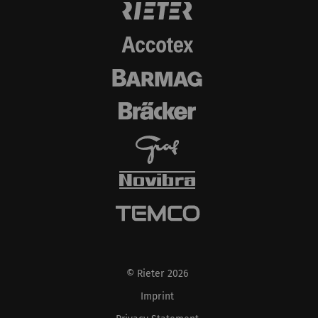
göstermektir. Bu nedenle yayıncılar ve üçüncü
taraf reklamverenler için daha değerlidir.
Ad ve
Amaç
Süre
Tip
soyadı
_ga
Eşsiz bir kimlik
2 yıl
HTTP
kaydeder. Web sitesinde
kullanıcı davranışının
analizine olanak
sağlayan istatistiksel
verileri oluşturmak için
kullanılır.
_gat_XXX
Google Analytics Oturum
per
HTTP
Tanımlama Bilgisi
session
© Rieter 2026
Imprint
_gid
Eşsiz bir kimlik
1 day
HTTP