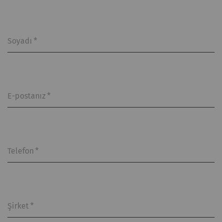
Soyadı
*
E-postanız
*
Telefon
*
Şirket
*