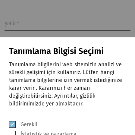
Şehir
*
Tanımlama Bilgisi Seçimi
Ülke
*
Tanımlama bilgilerini web sitemizin analizi ve
sürekli gelişimi için kullanırız. Lütfen hangi
tanımlama bilgilerine izin vermek istediğinize
Bu formu göndererek ve gizlilik
karar verin. Kararınızı her zaman
bildirimini okuduktan sonra, kişisel
değiştirebilirsiniz. Ayrıntılar, gizlilik
verilerimin
gizlilik bildirimine
uygun
bildirimimizde yer almaktadır.
olarak toplanmasını, kullanılmasını ve
ifşa edilmesini kabul ediyor ve
Gerekli
onaylıyorum.
*
İstatistik ve pazarlama