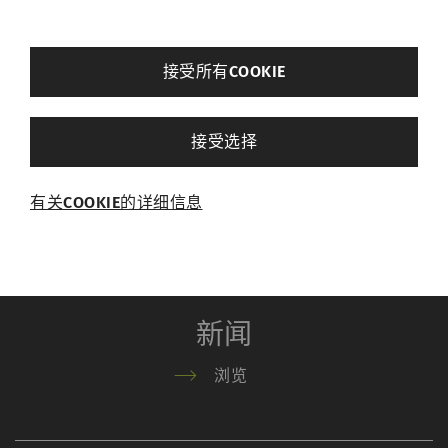
订购手册
back
接受所有COOKIE
其他设置
接受选择
关于我们
必需的
有关COOKIE的详细信息
必需的Cookie可启用页面导航和网站安全区域访
浏览
问等基本功能，帮助网站正常运行。没有这些
Cookie，网站将无法正常运行。
名称
Purpose
目
新闻
的
浏览
rieter_cookie_consent
保存用户的Cookie设置
1
年