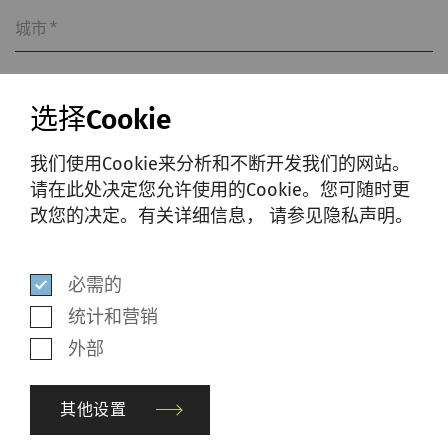
城市
*
选择Cookie
国家
*
我们使用Cookie来分析和不断开发我们的网站。
请在此处决定您允许使用的Cookie。您可随时更
改您的决定。有关详细信息， 请参见隐私声明。
通过提交此表格和阅读隐私声明，我同
意根据私隐声明收集、使用和披露我的
个人数据。
数据隐私政策
。
*
必需的
统计和营销
是的，我希望收到SSM的营销信息并表
外部
示同意。有关详细信息，
请查看隐私声
明
。
其他设置