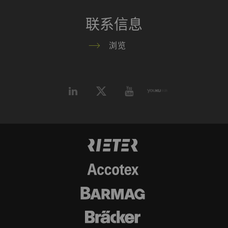
统计和营销
联系信息
统计Cookie可匿名收集和报告信息，帮助我们了
解访问者如何与网页交互。营销Cookie可用于跟
浏览
踪网站上的访问者。 这样做的目的是显示与单独
用户相关和对其具有吸引力的广告，从而为发布
商和第三方广告商创造更多价值。
名称
Purpose
目
Type
的
_ga
注册唯一ID。用于生成统
2
HTTP
G
计数据，分析用户在网站
年
上的行为。
_gat_XXX
歌分析会话Cookie
每
HTTP
G
次
会