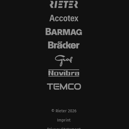
göstermektir. Bu nedenle yayıncılar ve üçüncü
taraf reklamverenler için daha değerlidir.
Ad ve
Amaç
Süre
Tip
soyadı
_ga
Eşsiz bir kimlik
2 yıl
HTTP
kaydeder. Web sitesinde
kullanıcı davranışının
analizine olanak
sağlayan istatistiksel
verileri oluşturmak için
kullanılır.
_gat_XXX
Google Analytics Oturum
per
HTTP
Tanımlama Bilgisi
session
© Rieter 2026
Imprint
_gid
Eşsiz bir kimlik
1 day
HTTP