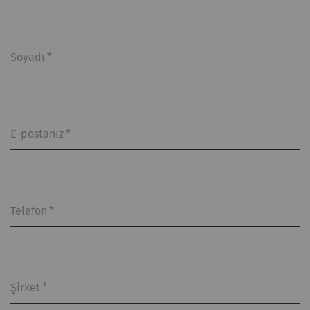
Soyadı
*
E-postanız
*
Telefon
*
Şirket
*