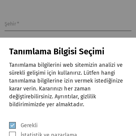
Şehir
*
Tanımlama Bilgisi Seçimi
Ülke
*
Tanımlama bilgilerini web sitemizin analizi ve
sürekli gelişimi için kullanırız. Lütfen hangi
tanımlama bilgilerine izin vermek istediğinize
Bu formu göndererek ve gizlilik
karar verin. Kararınızı her zaman
bildirimini okuduktan sonra, kişisel
değiştirebilirsiniz. Ayrıntılar, gizlilik
verilerimin
gizlilik bildirimine
uygun
bildirimimizde yer almaktadır.
olarak toplanmasını, kullanılmasını ve
ifşa edilmesini kabul ediyor ve
Gerekli
onaylıyorum.
*
İstatistik ve pazarlama