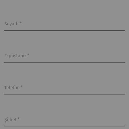
Soyadı
*
E-postanız
*
Telefon
*
Şirket
*