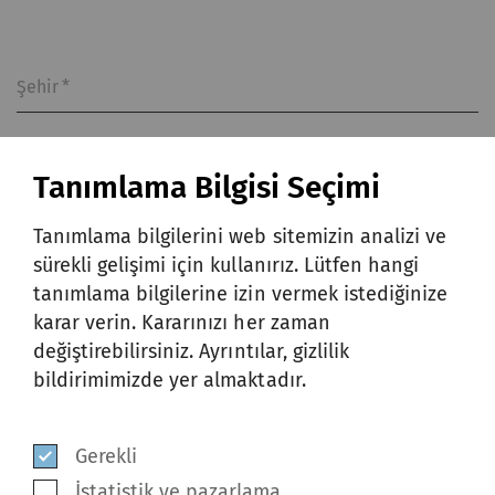
Şehir
*
Tanımlama Bilgisi Seçimi
Ülke
*
Tanımlama bilgilerini web sitemizin analizi ve
sürekli gelişimi için kullanırız. Lütfen hangi
tanımlama bilgilerine izin vermek istediğinize
Bu formu göndererek ve gizlilik
karar verin. Kararınızı her zaman
bildirimini okuduktan sonra, kişisel
değiştirebilirsiniz. Ayrıntılar, gizlilik
verilerimin
gizlilik bildirimine
uygun
bildirimimizde yer almaktadır.
olarak toplanmasını, kullanılmasını ve
ifşa edilmesini kabul ediyor ve
Gerekli
onaylıyorum.
*
İstatistik ve pazarlama