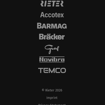
göstermektir. Bu nedenle yayıncılar ve üçüncü
taraf reklamverenler için daha değerlidir.
Ad ve
Amaç
Süre
Tip
soyadı
_ga
Eşsiz bir kimlik
2 yıl
HTTP
kaydeder. Web sitesinde
kullanıcı davranışının
analizine olanak
sağlayan istatistiksel
verileri oluşturmak için
kullanılır.
_gat_XXX
Google Analytics Oturum
per
HTTP
Tanımlama Bilgisi
session
© Rieter 2026
Imprint
_gid
Eşsiz bir kimlik
1 day
HTTP