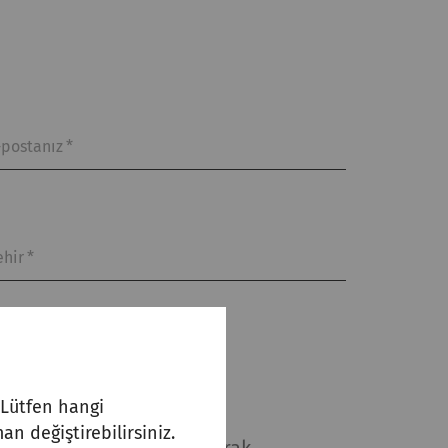
-postanız
*
ehir
*
. Lütfen hangi
an değiştirebilirsiniz.