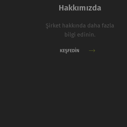
tanımlama bilgileri 
Hakkımızda
Ad ve soyadı
Şirket hakkında daha fazla
rieter_cookie_consent
bilgi edinin.
İstatistik ve paz
KEŞFEDIN
İstatistiksel tanımlam
sayfalarıyla nasıl et
takip etmek için paza
alakalı, ilgi çekici 
için daha değerlidir.
Ad ve soyadı
A
_ga
Eş
da