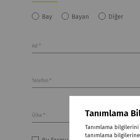
Bay
Bayan
Diğer
Ad
*
Telefon
*
Tanımlama Bil
Ülke
*
Tanımlama bilgilerini 
tanımlama bilgilerine 