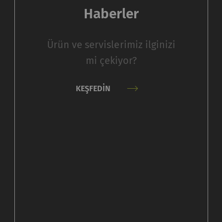
olmadan düzgün bir şekilde çalışmaz
Haberler
Amaç
Süre
Ürün ve servislerimiz ilginizi
Kullanıcının tanımlama bilgisi ayarlarını kaydeder.
1 yıl
mi çekiyor?
arlama
KEŞFEDIN
a bilgileri, anonim olarak bilgi toplayıp raporlayarak z
kileşim kurduğunu anlamamıza yardımcı olur. Web siteler
rlama tanımlama bilgileri kullanılır. Burada amaç, her b
reklamlar göstermektir. Bu nedenle yayıncılar ve üçüncü 
maç
Süre
siz bir kimlik kaydeder. Web sitesinde kullanıcı
2 yıl
vranışının analizine olanak sağlayan istatistiksel