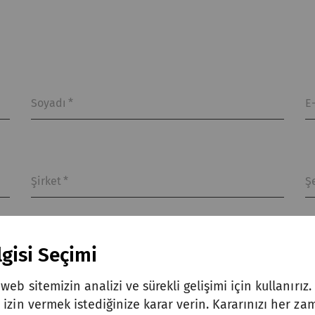
Soyadı
*
E
Şirket
*
Ş
gisi Seçimi
web sitemizin analizi ve sürekli gelişimi için kullanırız
izin vermek istediğinize karar verin. Kararınızı her zam