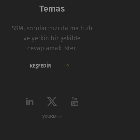
Temas
Tip
Sağlayıcı
SSM, sorularınızı daima hızlı
HTTP
Rieter
ve yetkin bir şekilde
cevaplamak ister.
iyaretçilerin web
KEŞFEDIN
indeki ziyaretçileri
ir kullanıcıyla
taraf reklamverenler
Tip
Sağlayıcı
HTTP
Google