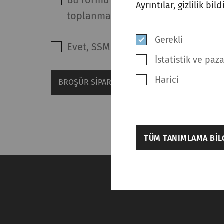
Bu formu göndererek ve gizlilik bi
Ayrıntılar, gizlilik bi
toplanmasını, kullanılmasını ve if
Gerekli
Evet, SSM'den pazarlama bilgileri 
İstatistik ve paz
Harici
BROŞÜR SIPARIŞ EDIN
back
TÜM TANIMLAMA BILG
Ayarlar
Gerekli
Gerekli tanımlama bil
işlevleri etkinleştire