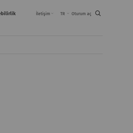
bilirlik
Suche
İletişim
TR
Oturum aç