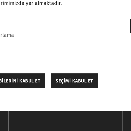
ldirimini okuduktan sonra, kişisel verilerimin
gizl
ldirimimizde yer almaktadır.
şa edilmesini kabul ediyor ve onaylıyorum.
*
almak istiyorum ve onay veriyorum. Ayrıntılar içi
arlama
ILERINI KABUL ET
SEÇIMI KABUL ET
gileri, sayfada gezinme ve web sitesinin güvenli alanla
rek bir web sitesinin kullanılabilir olmasına yardımcı ol