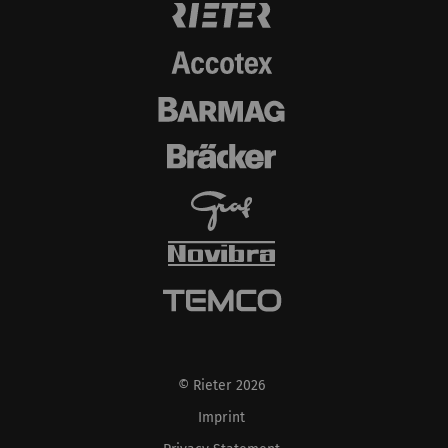
göstermektir. Bu nedenle yayıncılar ve üçüncü
taraf reklamverenler için daha değerlidir.
Ad ve
Amaç
Süre
Tip
soyadı
_ga
Eşsiz bir kimlik
2 yıl
HTTP
kaydeder. Web sitesinde
kullanıcı davranışının
analizine olanak
sağlayan istatistiksel
verileri oluşturmak için
kullanılır.
_gat_XXX
Google Analytics Oturum
per
HTTP
Tanımlama Bilgisi
session
© Rieter 2026
Imprint
_gid
Eşsiz bir kimlik
1 day
HTTP