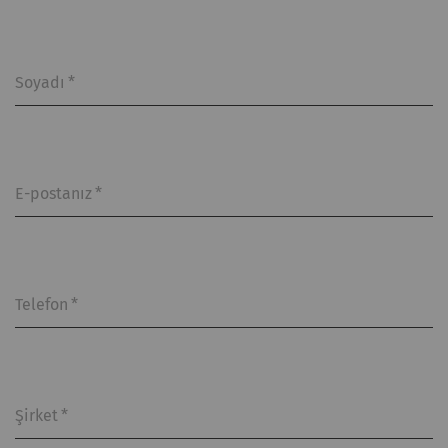
Soyadı
*
E-postanız
*
Telefon
*
Şirket
*