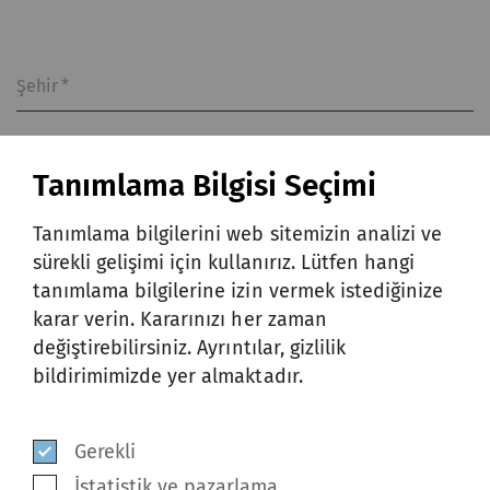
Şehir
*
Tanımlama Bilgisi Seçimi
Ülke
*
Tanımlama bilgilerini web sitemizin analizi ve
sürekli gelişimi için kullanırız. Lütfen hangi
tanımlama bilgilerine izin vermek istediğinize
Bu formu göndererek ve gizlilik
karar verin. Kararınızı her zaman
bildirimini okuduktan sonra, kişisel
değiştirebilirsiniz. Ayrıntılar, gizlilik
verilerimin
gizlilik bildirimine
uygun
bildirimimizde yer almaktadır.
olarak toplanmasını, kullanılmasını ve
ifşa edilmesini kabul ediyor ve
Gerekli
onaylıyorum.
*
İstatistik ve pazarlama