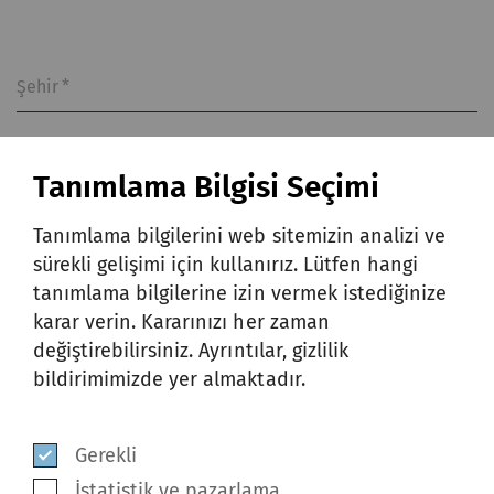
Şehir
*
Tanımlama Bilgisi Seçimi
Ülke
*
Tanımlama bilgilerini web sitemizin analizi ve
sürekli gelişimi için kullanırız. Lütfen hangi
tanımlama bilgilerine izin vermek istediğinize
Bu formu göndererek ve gizlilik
karar verin. Kararınızı her zaman
bildirimini okuduktan sonra, kişisel
değiştirebilirsiniz. Ayrıntılar, gizlilik
verilerimin
gizlilik bildirimine
uygun
bildirimimizde yer almaktadır.
olarak toplanmasını, kullanılmasını ve
ifşa edilmesini kabul ediyor ve
Gerekli
onaylıyorum.
*
İstatistik ve pazarlama