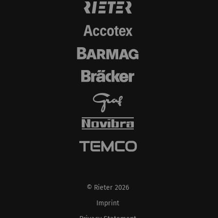
göstermektir. Bu nedenle yayıncılar ve üçüncü
taraf reklamverenler için daha değerlidir.
Ad ve
Amaç
Süre
Tip
soyadı
_ga
Eşsiz bir kimlik
2 yıl
HTTP
kaydeder. Web sitesinde
kullanıcı davranışının
analizine olanak
sağlayan istatistiksel
verileri oluşturmak için
kullanılır.
_gat_XXX
Google Analytics Oturum
per
HTTP
Tanımlama Bilgisi
session
© Rieter 2026
Imprint
_gid
Eşsiz bir kimlik
1 day
HTTP