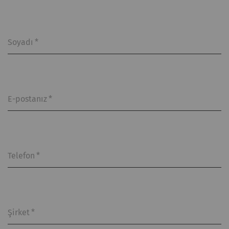
Soyadı
*
E-postanız
*
Telefon
*
Şirket
*