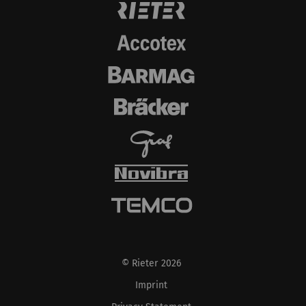
göstermektir. Bu nedenle yayıncılar ve üçüncü
taraf reklamverenler için daha değerlidir.
Ad ve
Amaç
Süre
Tip
soyadı
_ga
Eşsiz bir kimlik
2 yıl
HTTP
kaydeder. Web sitesinde
kullanıcı davranışının
analizine olanak
sağlayan istatistiksel
verileri oluşturmak için
kullanılır.
_gat_XXX
Google Analytics Oturum
per
HTTP
Tanımlama Bilgisi
session
© Rieter 2026
Imprint
_gid
Eşsiz bir kimlik
1 day
HTTP