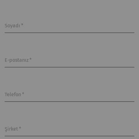
Soyadı
*
E-postanız
*
Telefon
*
Şirket
*