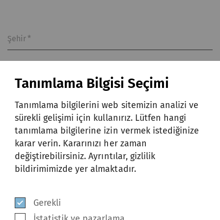
Şehir
*
Tanımlama Bilgisi Seçimi
Ülke
*
Tanımlama bilgilerini web sitemizin analizi ve
sürekli gelişimi için kullanırız. Lütfen hangi
tanımlama bilgilerine izin vermek istediğinize
Bu formu göndererek ve gizlilik
karar verin. Kararınızı her zaman
bildirimini okuduktan sonra, kişisel
değiştirebilirsiniz. Ayrıntılar, gizlilik
verilerimin
gizlilik bildirimine
uygun
bildirimimizde yer almaktadır.
olarak toplanmasını, kullanılmasını ve
ifşa edilmesini kabul ediyor ve
Gerekli
onaylıyorum.
*
İstatistik ve pazarlama