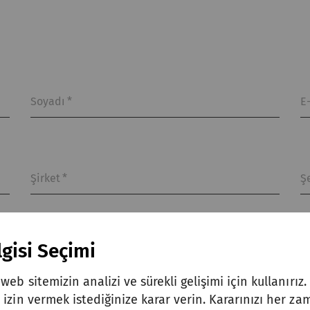
Soyadı
*
E
Şirket
*
Ş
gisi Seçimi
web sitemizin analizi ve sürekli gelişimi için kullanırız
izin vermek istediğinize karar verin. Kararınızı her zam