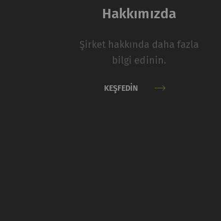
tanımlama bilgileri 
Hakkımızda
Ad ve soyadı
Şirket hakkında daha fazla
rieter_cookie_consent
bilgi edinin.
İstatistik ve paz
KEŞFEDIN
İstatistiksel tanımlam
sayfalarıyla nasıl et
takip etmek için paza
alakalı, ilgi çekici 
için daha değerlidir.
Ad ve soyadı
A
_ga
Eş
da