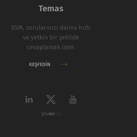
Temas
Tip
Sağlayıcı
SSM, sorularınızı daima hızlı
HTTP
Rieter
ve yetkin bir şekilde
cevaplamak ister.
iyaretçilerin web
KEŞFEDIN
indeki ziyaretçileri
ir kullanıcıyla
taraf reklamverenler
Tip
Sağlayıcı
HTTP
Google