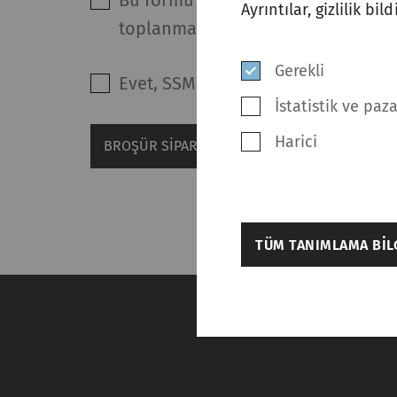
Bu formu göndererek ve gizlilik bi
Ayrıntılar, gizlilik bi
toplanmasını, kullanılmasını ve if
Gerekli
Evet, SSM'den pazarlama bilgileri 
İstatistik ve paz
Harici
BROŞÜR SIPARIŞ EDIN
back
TÜM TANIMLAMA BILG
Ayarlar
Gerekli
Gerekli tanımlama bil
işlevleri etkinleştire