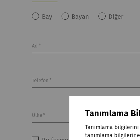
Bay
Bayan
Diğer
Ad
*
Telefon
*
Tanımlama Bil
Ülke
*
Tanımlama bilgilerini 
tanımlama bilgilerine 