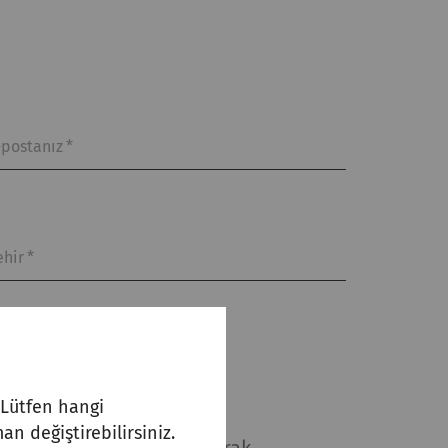
-postanız
*
ehir
*
. Lütfen hangi
an değiştirebilirsiniz.