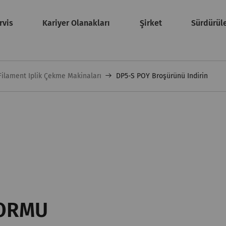
rvis
Kariyer Olanakları
Şirket
Sürdürüle
Filament Iplik Çekme Makinaları
DP5-S POY Broşürünü Indirin
FORMU