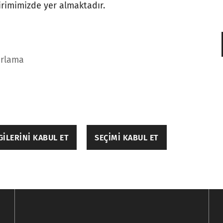
ldirimini okuduktan sonra, kişisel verilerimin
gizl
ldirimimizde yer almaktadır.
şa edilmesini kabul ediyor ve onaylıyorum.
*
almak istiyorum ve onay veriyorum. Ayrıntılar içi
arlama
ILERINI KABUL ET
SEÇIMI KABUL ET
gileri, sayfada gezinme ve web sitesinin güvenli alanla
rek bir web sitesinin kullanılabilir olmasına yardımcı ol