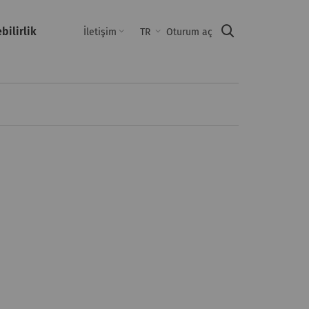
bilirlik
Suche
İletişim
TR
Oturum aç