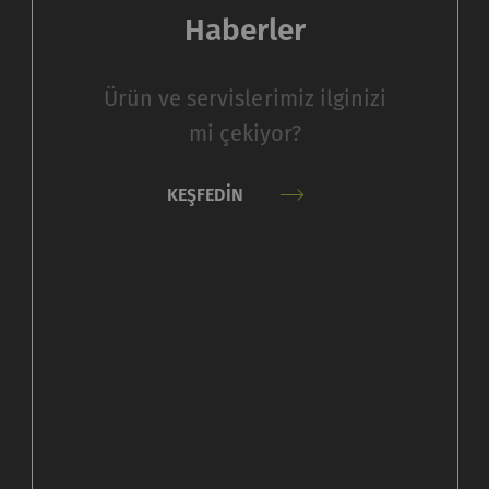
olmadan düzgün bir şekilde çalışmaz
Haberler
Amaç
Süre
Ürün ve servislerimiz ilginizi
Kullanıcının tanımlama bilgisi ayarlarını kaydeder.
1 yıl
mi çekiyor?
arlama
KEŞFEDIN
a bilgileri, anonim olarak bilgi toplayıp raporlayarak z
kileşim kurduğunu anlamamıza yardımcı olur. Web siteler
rlama tanımlama bilgileri kullanılır. Burada amaç, her b
reklamlar göstermektir. Bu nedenle yayıncılar ve üçüncü 
maç
Süre
siz bir kimlik kaydeder. Web sitesinde kullanıcı
2 yıl
vranışının analizine olanak sağlayan istatistiksel