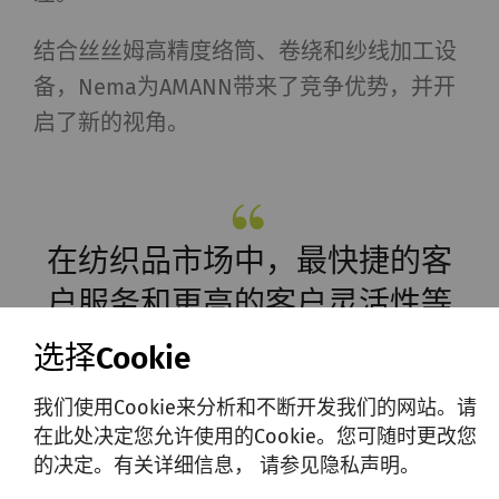
结合丝丝姆高精度络筒、卷绕和纱线加工设
备，Nema为AMANN带来了竞争优势，并开
启了新的视角。
在纺织品市场中，最快捷的客
户服务和更高的客户灵活性等
促进因素每天都在被重新定
选择Cookie
义，为了跟上竞争步伐，我们
我们使用Cookie来分析和不断开发我们的网站。请
必须随时掌握当前的KPI，以监
在此处决定您允许使用的Cookie。您可随时更改您
控效率并最大限度地提高产
的决定。有关详细信息， 请参见隐私声明。