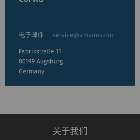
的
_ga
注册唯一ID。用于生成统
2
HTTP
G
计数据，分析用户在网站
年
上的行为。
电子邮件
service@amann.com
_gat_XXX
歌分析会话Cookie
每
HTTP
G
Fabrikstraße 11
次
86199 Augsburg
会
Germany
话
_gid
注册唯一ID。用于生成统
1
HTTP
G
计数据，分析用户在网站
day
上的行为。
_ga_XXX
注册唯一ID。用于生成统
2
HTTP
G
计数据，分析用户在网站
年
关于我们
上的行为。