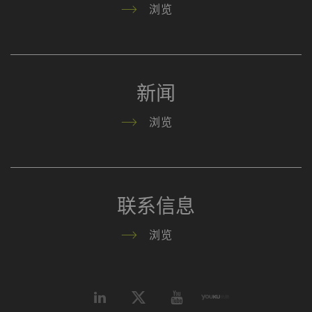
浏览
外部
外部内容：一些功能的用途 是在我们的网站上显示
和转载在其他网站（优酷视频、谷歌地图）上发布
的内容（如视频、卡片）。
新闻
浏览
名称
Purpose
目
Type
提
的
YouTube
允许优酷在我们的页面上
1
HTTP
Go
嵌入视频。 请注意，如
年
联系信息
果您激活此选项，优酷将
自动设置cookie 并将数
浏览
据从浏览器（至少是您的
IP地址）传输到外部服务
器。 立达无法对这一项
动作加以管控 更多相关