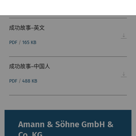
Cookie，网站将无法正常运行。
名称
Purpose
目
成功故事–英文
的
PDF
/
165 KB
rieter_cookie_consent
保存用户的Cookie设置
1
年
成功故事–中国人
统计和营销
统计Cookie可匿名收集和报告信息，帮助我们了解
PDF
/
488 KB
访问者如何与网页交互。营销Cookie可用于跟踪网
站上的访问者。 这样做的目的是显示与单独用户相
关和对其具有吸引力的广告，从而为发布商和第三
方广告商创造更多价值。
Amann & Söhne GmbH &
名称
Purpose
目
Type
Co. KG