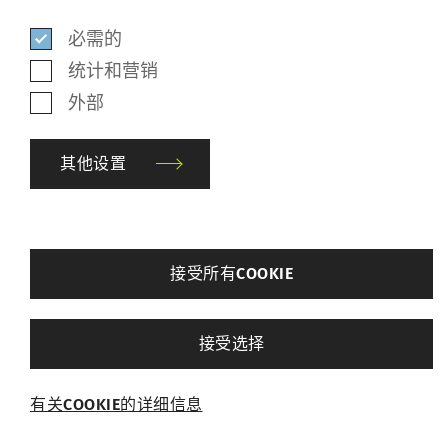
能。Nema是了解每台机器和每
必需的
个锭位效率的出色工具。通过
统计和营销
提供进一步的详细信息（如停
外部
机原因），它使我们可以清楚
地了解GEMBA中的改进潜力。
其他设置
为应对客户和市场所带来的挑
战，需要将Nema与稳健可靠的
back
丝丝姆高性能机器相结合。
接受所有COOKIE
Christian Scholz, AMANN集团全球工业工程总监
其他设置
接受选择
必需的
有关COOKIE的详细信息
下载
必需的Cookie可启用页面导航和网站安全区域访问
等基本功能，帮助网站正常运行。没有这些