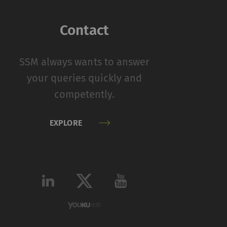
Type
提供商
Contact
HTTP
Rieter
SSM always wants to answer
your queries quickly and
ookie可用于跟踪网
competently.
，从而为发布商和第三
EXPLORE
Type
提供商
HTTP
Google
话
HTTP
Google