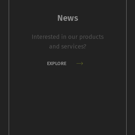
Purpose
目的
News
保存用户的Cookie设置
1 年
Interested in our products
and services?
收集和报告信息，帮助我们了解访问者如何与网页交互。营销C
样做的目的是显示与单独用户相关和对其具有吸引力的广告
EXPLORE
值。
urpose
目的
册唯一ID。用于生成统计数据，分析用户在网站上
2 年
的行为。
分析会话Cookie
每次会