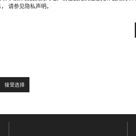
having read the privacy statement, I agree and co
， 请参见隐私声明。
 accordance with the
privacy statement
.
*
ting information from SSM and give my consent. F
接受选择
启用页面导航和网站安全区域访问等基本功能，帮助网站正常
法正常运行。