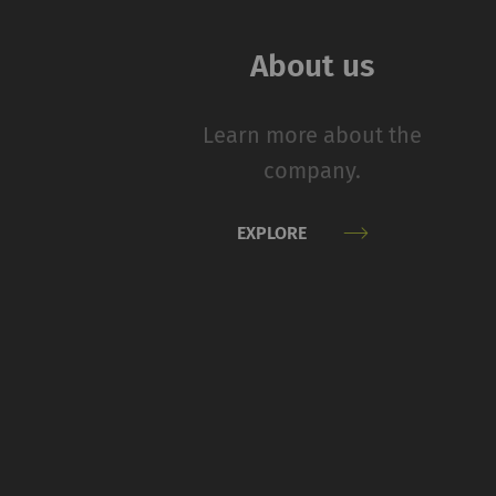
名称
About us
rieter_cookie_consent
Learn more about the
统计和营销
company.
统计Cookie可匿名
站上的访问者。 这
EXPLORE
方广告商创造更多价
名称
P
_ga
注
_gat_XXX
歌