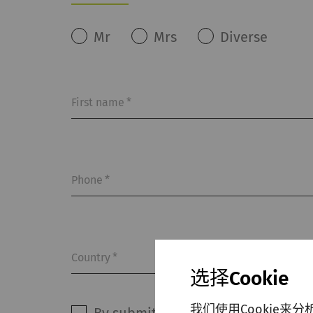
Mr
Mrs
Diverse
First name
*
Phone
*
Country
*
选择Cookie
我们使用Cookie来