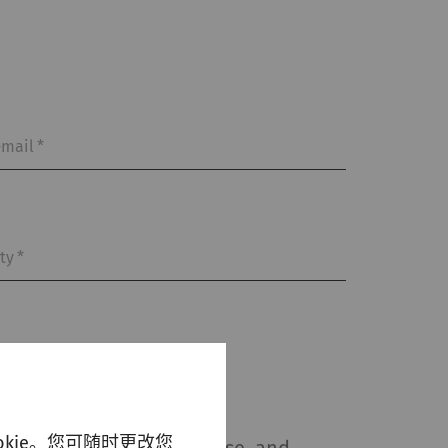
-mail
*
ity
*
kie。您可随时更改您