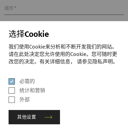
城市
*
选择Cookie
国家
*
我们使用Cookie来分析和不断开发我们的网站。
请在此处决定您允许使用的Cookie。您可随时更
改您的决定。有关详细信息， 请参见隐私声明。
通过提交此表格和阅读隐私声明，我同
意根据私隐声明收集、使用和披露我的
个人数据。
数据隐私政策
。
*
必需的
统计和营销
是的，我希望收到SSM的营销信息并表
外部
示同意。有关详细信息，
请查看隐私声
明
。
其他设置