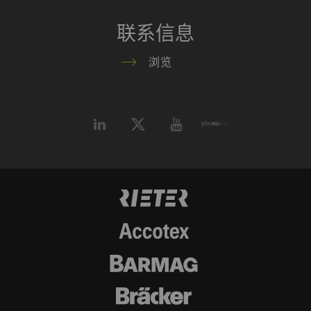
统计和营销
联系信息
统计Cookie可匿名收集和报告信息，帮助我们了
解访问者如何与网页交互。营销Cookie可用于跟
浏览
踪网站上的访问者。 这样做的目的是显示与单独
用户相关和对其具有吸引力的广告，从而为发布
商和第三方广告商创造更多价值。
名称
Purpose
目
Type
的
_ga
注册唯一ID。用于生成统
2
HTTP
G
计数据，分析用户在网站
年
上的行为。
_gat_XXX
歌分析会话Cookie
每
HTTP
G
次
会