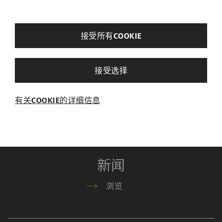
订购手册
back
接受所有COOKIE
其他设置
接受选择
关于我们
必需的
有关COOKIE的详细信息
必需的Cookie可启用页面导航和网站安全区域访
浏览
问等基本功能，帮助网站正常运行。没有这些
Cookie，网站将无法正常运行。
名称
Purpose
目
新闻
的
浏览
rieter_cookie_consent
保存用户的Cookie设置
1
年