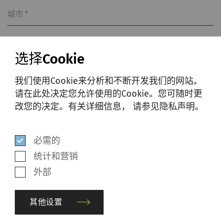
城市
*
选择Cookie
国家
*
我们使用Cookie来分析和不断开发我们的网站。
请在此处决定您允许使用的Cookie。您可随时更
改您的决定。有关详细信息， 请参见隐私声明。
通过提交此表格和阅读隐私声明，我同
意根据私隐声明收集、使用和披露我的
个人数据。
数据隐私政策
。
*
必需的
统计和营销
是的，我希望收到SSM的营销信息并表
外部
示同意。有关详细信息，
请查看隐私声
明
。
其他设置