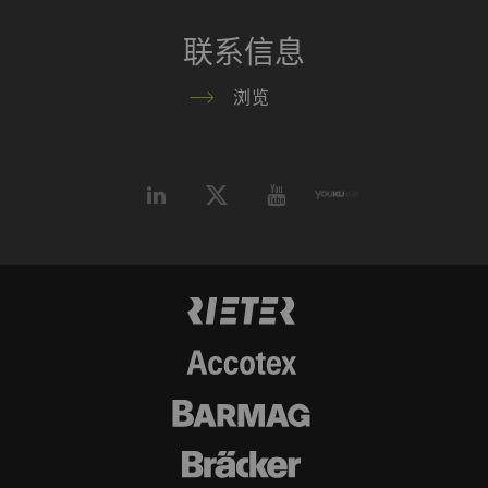
统计和营销
联系信息
统计Cookie可匿名收集和报告信息，帮助我们了
解访问者如何与网页交互。营销Cookie可用于跟
浏览
踪网站上的访问者。 这样做的目的是显示与单独
用户相关和对其具有吸引力的广告，从而为发布
商和第三方广告商创造更多价值。
名称
Purpose
目
Type
的
_ga
注册唯一ID。用于生成统
2
HTTP
G
计数据，分析用户在网站
年
上的行为。
_gat_XXX
歌分析会话Cookie
每
HTTP
G
次
会