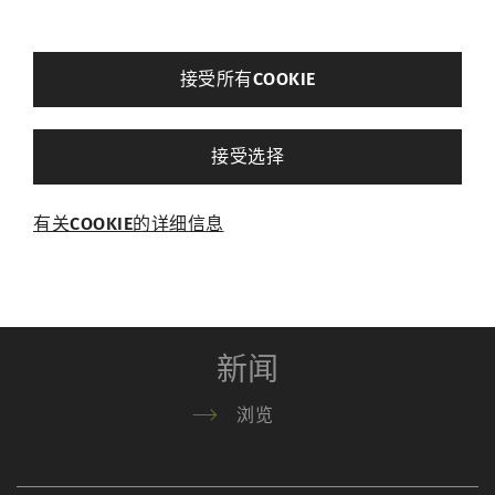
订购手册
back
接受所有COOKIE
其他设置
接受选择
关于我们
必需的
有关COOKIE的详细信息
必需的Cookie可启用页面导航和网站安全区域访
浏览
问等基本功能，帮助网站正常运行。没有这些
Cookie，网站将无法正常运行。
名称
Purpose
目
新闻
的
浏览
rieter_cookie_consent
保存用户的Cookie设置
1
年