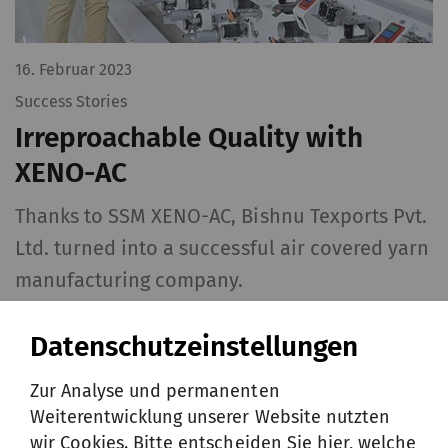
16. Februar 2023
Success Stories
Irreproachable Quality with
XENO-AC
Thanks to SSM XENO-AC, Bishnu Texports Pvt.
Ltd. turned into a successful air covered yarn
manufacturing company.
Datenschutzeinstellungen
Zur Analyse und permanenten
Weiterentwicklung unserer Website nutzten
wir Cookies. Bitte entscheiden Sie hier, welche